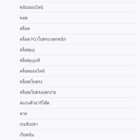
พนันออนไลน์
พอต
สล็อต
สล็อต PG เว็บตรง แตกหนัก
สล็อตpg
สล็อตpgแท้
สล็อตออนไลน์
สล็อตเว็บตรง
สล็อตเว็บตรงแตกง่าย
สแกนคิวอาร์โค้ด
หวย
เกมยิงปลา
เว็บพนัน