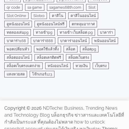
qr code
sa game
sagame168th.com
Slot
Slot Online
Slotxo
คาสิโน
คาสิโนออนไลน์
ดูหนังออนไลน์
ดูหนังออนไลน์ฟรี
ตกหลุมอากาศ
ทดลองเล่นpg
ทางเข้าpg
ทางเข้า เว็บสล็อต pg
บาคาร่า
บาคาร่า168
บาคาร่า888
บาคาร่าออนไลน์
พนันออนไลน์
พอตเปลี่ยนหัว
พอตใช้แล้วทิ้ง
สล็อต
สล็อตpg
สล็อตออนไลน์
สล็อตเครดิตฟรี
สล็อตเว็บตรง
สล็อตเว็บตรงแตกง่าย
หนังออนไลน์
หวยเงิน
เว็บตรง
แทงหวยสด
โจ๊กเกอร์123
Copyright © 2026
NDTeche: Business, Trending News
and Technology Blog บล็อกธุรกิจ ข่าวสารและเทคโนโลยีที่
กำลังเป็นกระแส ที่คุณต้องไม่พลาด how to unlock
snapchat account เล่นเกมได้เงินจริง หาเงินด่วน
Theme: