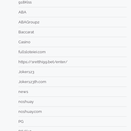
918Kiss
ABA
ABAGroup2
Baccarat
Casino
fullsloteiei.com
https://sretthi99.bet/enter/
Joker123
Joker123th.com
news
no1huay
no1huay.com
PG