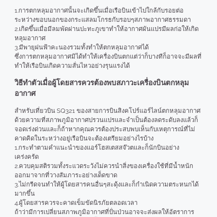
1.การตกหลุมอากาศนั้นจะเกิดขึ้นเมื่อเรือบินเข้าไปใกล้กับรอยต่อ
ระหว่างขอบนอกของกระแสลมโกรธกับรอบๆสภาพอากาศธรรมดา
2.เกิดขึ้นเมื่อมีลมพัดผ่านปะทะภูเขาทำให้อากาศผันแปรมีผลก่อให้เกิด
หลุมอากาศ
3.มีพายุฝนฟ้าคะนองรวมทั้งทำให้ตกหลุมอากาศได้
ซึ่งการตกหลุมอากาศมิได้ทำให้เครื่องบินตกแต่ว่าก็บางทีก็อาจจะมีผลที่
ทำให้เรือบินเกิดความสั่นไหวอย่างรุนแรงได้
วิธีทำตัวเมื่อผู้โดยสารควรต้องพบสภาวะเครื่องบินตกหลุม
อากาศ
สำหรับเที่ยวบิน SQ321 ของสายการบินสิงคโปร์แอร์ไลน์ตกหลุมอากาศ
ด้วยความที่สภาพภูมิอากาศปรวนแปรและจำเป็นต้องลดระดับลงแล้วก็
จอดเร่งด่วนและก็ถ้าหากคุณควรต้องประสบพบเห็นกับเหตุการณ์ที่ไม่
คาดคิดในระหว่างอยู่เรือบินจะต้องเตรียมอย่างไรบ้าง
1.กระทำตามคำแนะนำของแอร์โฮสเตสสจ๊วตและก็นักบินอย่าง
เคร่งครัด
2.ควบคุมสติรวมทั้งระแวดระวังไม่ควรนำสิ่งของเครื่องใช้ที่มีน้ำหนัก
ออกมาจากที่วางสัมภาระอย่างเด็ดขาด
3.ไม่กรีดจนทำให้ผู้โดยสารคนอื่นๆสะดุ้งและก็กำเนิดความตระหนกได้
มากขึ้น
4.ผู้โดยสารควรจะคาดเข็มขัดนิรภัยตลอดเวลา
ถ้าว่ามีการเปลี่ยนสภาพภูมิอากาศที่ปั่นป่วนอาจจะส่งผลให้อัตราการ