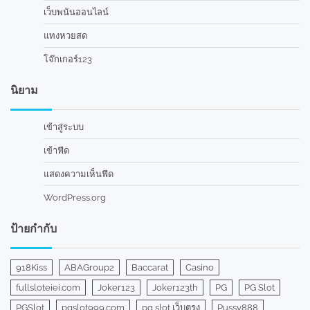
เว็บพนันออนไลน์
แทงหวยสด
โจ๊กเกอร์123
นิยาม
เข้าสู่ระบบ
เข้าฟีด
แสดงความเห็นฟีด
WordPress.org
ป้ายกำกับ
918Kiss
ABAGroup2
Baccarat
Casino
fullsloteiei.com
Joker123
Joker123th
PG
PG Slot
PGSlot
pgslot999.com
pg slot เว็บตรง
Pussy888