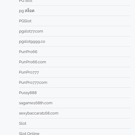
PG Slot
pg สล็อต
PGSlot
pgslot77.com
pgslot9999.co
PunPro66
PunPro66.com
PunPro777
PunPro777.com
Pussy888
sagame168th.com
sexybaccarat168.com
Slot
Slot Online