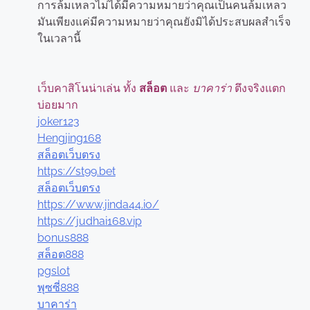
การล้มเหลวไม่ได้มีความหมายว่าคุณเป็นคนล้มเหลว
มันเพียงแค่มีความหมายว่าคุณยังมิได้ประสบผลสำเร็จ
ในเวลานี้
เว็บคาสิโนน่าเล่น ทั้ง
สล็อต
และ
บาคาร่า
ตึงจริงแตก
บ่อยมาก
joker123
Hengjing168
สล็อตเว็บตรง
https://st99.bet
สล็อตเว็บตรง
https://www.jinda44.io/
https://judhai168.vip
bonus888
สล็อต888
pgslot
พุซซี่888
บาคาร่า