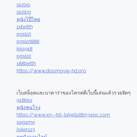
slotxo
slotpg
หนังโป๊ไทย
1xbetth
pgslot
pgslot888
kiss918
pgslot
188betth
https://www.doomovie-hd.pro
เว็บสล็อตและบาคาร่าของโครตดีเว็บนี้เล่นแล้วรวยจัดๆ
918kiss
หนังชนโรง
https://www.xn--66-lqi9etal8m3epc.com
sagame
joker123
ดูหนังออนไลน์