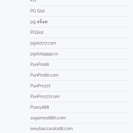
PG
PG Slot
pg สล็อต
PGSlot
pgslot77.com
pgslot9999.co
PunPro66
PunPro66.com
PunPro777
PunPro777.com
Pussy888
sagame168th.com
sexybaccarat168.com