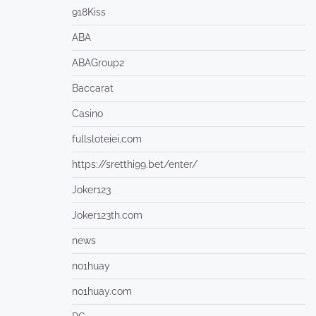
918Kiss
ABA
ABAGroup2
Baccarat
Casino
fullsloteiei.com
https://sretthi99.bet/enter/
Joker123
Joker123th.com
news
no1huay
no1huay.com