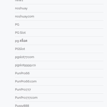
news
no1huay
no1huay.com
PG
PG Slot
pg สล็อต
PGSlot
pgslot77.com
pgslot9999.co
PunPro66
PunPro66.com
PunPro777
PunPro777.com
Pussy888