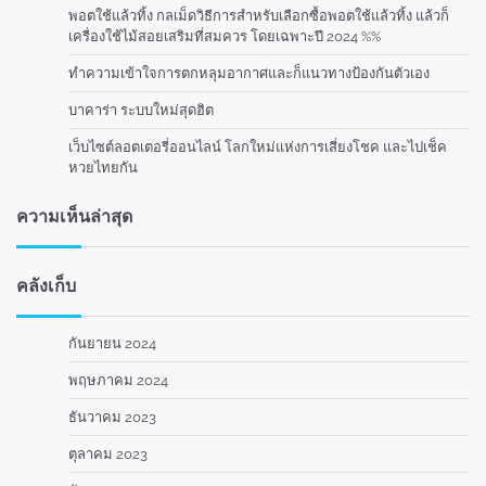
พอตใช้แล้วทิ้ง กลเม็ดวิธีการสำหรับเลือกซื้อพอตใช้แล้วทิ้ง แล้วก็
เครื่องใช้ไม้สอยเสริมที่สมควร โดยเฉพาะปี 2024 %%
ทำความเข้าใจการตกหลุมอากาศและก็แนวทางป้องกันตัวเอง
บาคาร่า ระบบใหม่สุดฮิต
เว็บไซต์ลอตเตอรี่ออนไลน์ โลกใหม่แห่งการเสี่ยงโชค และไปเช็ค
หวยไทยกัน
ความเห็นล่าสุด
คลังเก็บ
กันยายน 2024
พฤษภาคม 2024
ธันวาคม 2023
ตุลาคม 2023