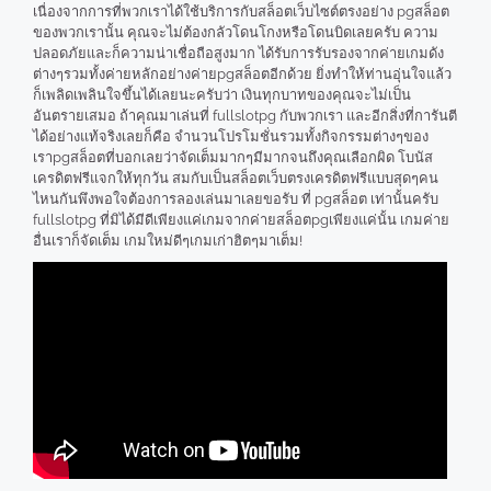
เนื่องจากการที่พวกเราได้ใช้บริการกับสล็อตเว็บไซต์ตรงอย่าง pgสล็อต
ของพวกเรานั้น คุณจะไม่ต้องกลัวโดนโกงหรือโดนบิดเลยครับ ความ
ปลอดภัยและก็ความน่าเชื่อถือสูงมาก ได้รับการรับรองจากค่ายเกมดัง
ต่างๆรวมทั้งค่ายหลักอย่างค่ายpgสล็อตอีกด้วย ยิ่งทำให้ท่านอุ่นใจแล้ว
ก็เพลิดเพลินใจขึ้นได้เลยนะครับว่า เงินทุกบาทของคุณจะไม่เป็น
อันตรายเสมอ ถ้าคุณมาเล่นที่ fullslotpg กับพวกเรา และอีกสิ่งที่การันตี
ได้อย่างแท้จริงเลยก็คือ จำนวนโปรโมชั่นรวมทั้งกิจกรรมต่างๆของ
เราpgสล็อตที่บอกเลยว่าจัดเต็มมากๆมีมากจนถึงคุณเลือกผิด โบนัส
เครดิตฟรีแจกให้ทุกวัน สมกับเป็นสล็อตเว็บตรงเครดิตฟรีแบบสุดๆคน
ไหนกันพึงพอใจต้องการลองเล่นมาเลยขอรับ ที่ pgสล็อต เท่านั้นครับ
fullslotpg ที่มิได้มีดีเพียงแค่เกมจากค่ายสล็อตpgเพียงแค่นั้น เกมค่าย
อื่นเราก็จัดเต็ม เกมใหม่ดีๆเกมเก่าฮิตๆมาเต็ม!