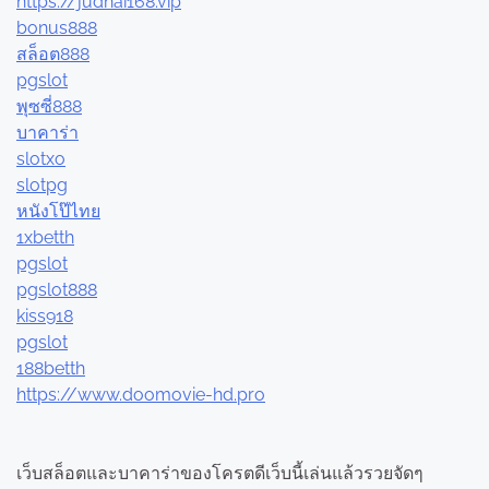
https://judhai168.vip
bonus888
สล็อต888
pgslot
พุซซี่888
บาคาร่า
slotxo
slotpg
หนังโป๊ไทย
1xbetth
pgslot
pgslot888
kiss918
pgslot
188betth
https://www.doomovie-hd.pro
เว็บสล็อตและบาคาร่าของโครตดีเว็บนี้เล่นแล้วรวยจัดๆ