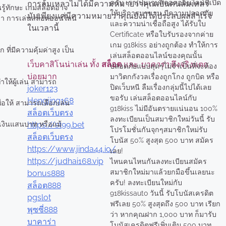
ครับ เราเป็นเว็บสล็อตออนไลน์ที่เปิด
การล้มเหลวไม่ได้มีความหมายว่าคุณเป็นคนล้มเหลว
รู้ทักษะ เกมสล็อตอาจ
ให้บริการมานาน มีความปลอดภัย
มันเพียงแค่มีความหมายว่าคุณยังมิได้ประสบผลสำเร็จ
่า การเล่นสล็อตออนไลน์
และความน่าเชื่อถือสูง ได้รับใบ
ในเวลานี้
Certificate หรือใบรับรองจากค่าย
เกม 918kiss อย่างถูกต้อง ทำให้การ
ที่มีความคุ้มค่าสูง เป็น
เล่นสล็อตออนไลน์ของคุณนั้น
เว็บคาสิโนน่าเล่น ทั้ง
สล็อต
และ
บาคาร่า
ตึงจริงแตก
ปลอดภัยแบบสุดๆไม่จำเป็นที่จะต้อง
บ่อยมาก
มาวิตกกังวลเรื่องถูกโกง ถูกบิด หรือ
ำให้ผู้เล่น สามารถ
ปิดเว็บหนี ลืมเรื่องกลุ่มนี้ไปได้เลย
joker123
ขอรับ เล่นสล็อตออนไลน์กับ
Hengjing168
ื่อให้ สามารถเลือกเล่น
918kiss ไม่มีอันตรายแน่นอน 100%
สล็อตเว็บตรง
ลงทะเบียนเป็นสมาชิกใหม่วันนี้ รับ
เงินแสนบาท หรือแม้
https://st99.bet
โปรโมชั่นกันจุกๆสมาชิกใหม่รับ
สล็อตเว็บตรง
โบนัส 50% สูงสุด 500 บาท สมัคร
https://www.jinda44.io/
เลย!
https://judhai168.vip
ไหนคนไหนกันลงทะเบียนสมัคร
สมาชิกใหม่มาแล้วยกมือขึ้นเลยนะ
bonus888
ครับ! ลงทะเบียนใหม่กับ
สล็อต888
918kissauto วันนี้ รับโบนัสเครดิต
pgslot
ฟรีเลย 50% สูงสุดถึง 500 บาท เรียก
พุซซี่888
ว่า หากคุณฝาก 1,000 บาท ก็มารับ
บาคาร่า
โบนัสเครดิตฟรีเพิ่มเติม 500 บาท