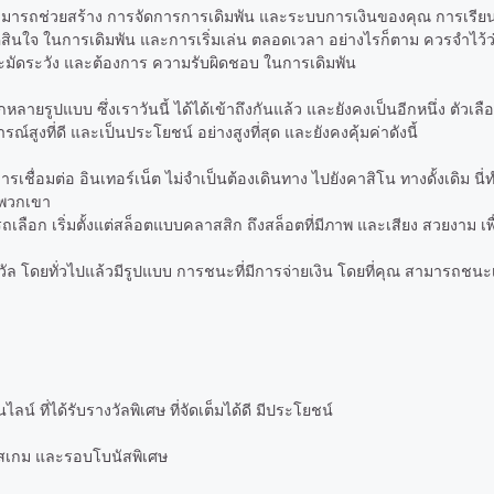
ามารถช่วยสร้าง การจัดการการเดิมพัน และระบบการเงินของคุณ การเรียน
นใจ ในการเดิมพัน และการเริ่มเล่น ตลอดเวลา อย่างไรก็ตาม ควรจำไว้ว
ง ระมัดระวัง และต้องการ ความรับผิดชอบ ในการเดิมพัน
ูปแบบ ซึ่งเราวันนี้ ได้ได้เข้าถึงกันแล้ว และยังคงเป็นอีกหนึ่ง ตัวเลือก 
สูงที่ดี และเป็นประโยชน์ อย่างสูงที่สุด และยังคงคุ้มค่าดังนี้
ชื่อมต่อ อินเทอร์เน็ต ไม่จำเป็นต้องเดินทาง ไปยังคาสิโน ทางดั้งเดิม นี่ท
งพวกเขา
ลือก เริ่มตั้งแต่สล็อตแบบคลาสสิก ถึงสล็อตที่มีภาพ และเสียง สวยงาม เพ
 โดยทั่วไปแล้วมีรูปแบบ การชนะที่มีการจ่ายเงิน โดยที่คุณ สามารถชนะ
์ ที่ได้รับรางวัลพิเศษ ที่จัดเต็มได้ดี มีประโยชน์
ัสเกม และรอบโบนัสพิเศษ