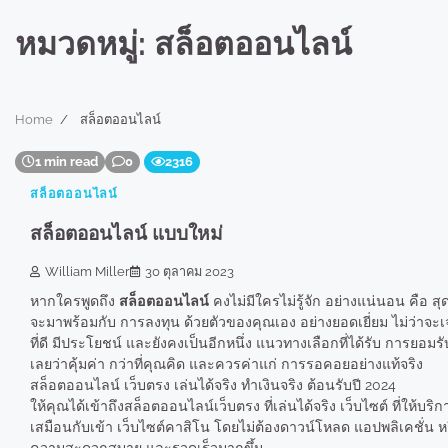
หมวดหมู่:
สล็อตออนไลน์
Home
สล็อตออนไลน์
1 min read
0
2316
สล็อตออนไลน์
สล็อตออนไลน์ แบบใหม่
William Miller
30 ตุลาคม 2023
หากใครพูดถึง
สล็อตออนไลน์
คงไม่มีใครไม่รู้จัก อย่างแน่นอน คือ สุด
จะมาพร้อมกับ การลงทุน ด้วยตัวของคุณเอง อย่างยอดเยี่ยม ไม่ว่าจะเจ
ที่ดี มีประโยชน์ และยังคงเป็นอีกหนึ่ง แนวทางเลือกที่ได้รับ การย
เลยว่าคุ้มค่า กว่าที่คุณคิด และควรค่าแก่ การรอคอยอย่างแท้จริง
สล็อตออนไลน์ เว็บตรง เล่นได้จริง ทำเงินจริง ต้อนรับปี 2024
ให้คุณได้เข้าถึงสล็อตออนไลน์เว็บตรง ที่เล่นได้จริง เว็บไซต์ ที่ให
เสมือนกับเข้า เว็บไซต์คาสิโน โดยไม่ต้องดาวน์โหลด แอปพลิเคชั่น 