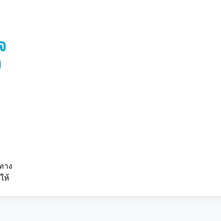
จ
ง
งทาง
ให้