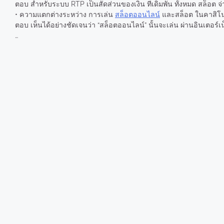
ตอบ สำหรับระบบ RTP เป็นสัดส่วนของเงิน ที่เดิมพัน ทั้งหมด สล็อต จ่
• ความแตกต่างระหว่าง การเล่น
สล็อตออนไลน์
และสล็อต ในคาสิโน 
ตอบ เห็นได้อย่างชัดเจนว่า “สล็อตออนไลน์” นั้นจะเล่น ผ่านอินเตอร์เน
…