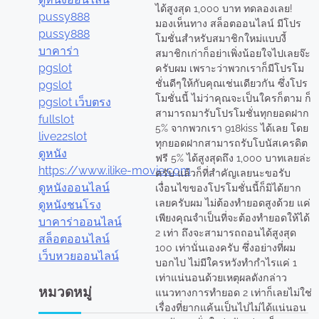
ได้สูงสุด 1,000 บาท ทดลองเลย!
pussy888
มองเห็นทาง สล็อตออนไลน์ มีโปร
pussy888
โมชั่นสำหรับสมาชิกใหม่แบบงี้
บาคาร่า
สมาชิกเก่าก็อย่าเพิ่งน้อยใจไปเลยจ๊ะ
pgslot
ครับผม เพราะว่าพวกเราก็มีโปรโม
ชั่นดีๆให้กับคุณเช่นเดียวกัน ซึ่งโปร
pgslot
โมชั่นนี้ ไม่ว่าคุณจะเป็นใครก็ตาม ก็
pgslot เว็บตรง
สามารถมารับโปรโมชั่นทุกยอดฝาก
fullslot
5% จากพวกเรา 918kiss ได้เลย โดย
live22slot
ทุกยอดฝากสามารถรับโบนัสเครดิต
ดูหนัง
ฟรี 5% ได้สูงสุดถึง 1,000 บาทเลยล่ะ
https://www.ilike-movie.com
ครับ แล้วก็ที่สำคัญเลยนะขอรับ
ดูหนังออนไลน์
เงื่อนไขของโปรโมชั่นนี้ก็มิได้ยาก
เลยครับผม ไม่ต้องทำยอดสูงด้วย แค่
ดูหนังชนโรง
เพียงคุณจำเป็นที่จะต้องทำยอดให้ได้
บาคาร่าออนไลน์
2 เท่า ถึงจะสามารถถอนได้สูงสุด
สล็อตออนไลน์
100 เท่านั่นเองครับ ซึ่งอย่างที่ผม
เว็บหวยออนไลน์
บอกไป ไม่มีใครหวังทำกำไรแค่ 1
เท่าแน่นอนด้วยเหตุผลดังกล่าว
หมวดหมู่
แนวทางการทำยอด 2 เท่าก็เลยไม่ใช่
เรื่องที่ยากแค้นเป็นไปไม่ได้แน่นอน