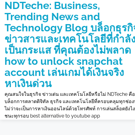
NDTeche: Business,
Skip
to
Trending News and
content
Technology Blog บล็อกธุรกิ
ข่าวสารและเทคโนโลยีที่กำลั
เป็นกระแส ที่คุณต้องไม่พลาด
how to unlock snapchat
account เล่นเกมได้เงินจริง
หาเงินด่วน
คุณสนใจในธุรกิจ ข่าวเด่น และเทคโนโลยีหรือไม่ NDTeche คือ
บล็อกการตลาดดิจิทัล ธุรกิจ และเทคโนโลยีที่ครอบคลุมทุกช่อ
ไม่ว่าจะเป็นการหาเงินออนไลน์ด้วยโทรศัพท์ การเล่นสล็อตยังไง
ชนะทุกรอบ best alternative to youtube app