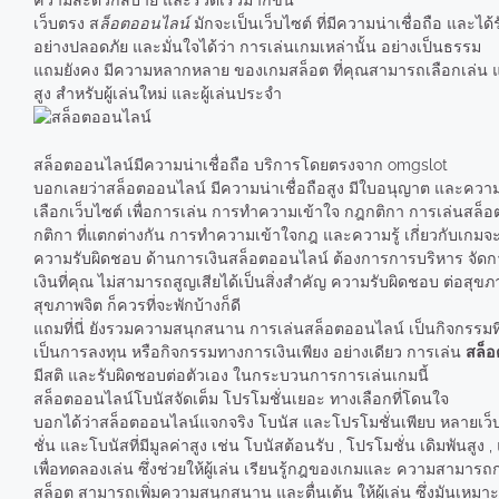
ความสะดวกสบาย และรวดเร็วมากขึ้น
เว็บตรง ส
ล็อตออนไลน์
มักจะเป็นเว็บไซต์ ที่มีความน่าเชื่อถือ และ
อย่างปลอดภัย และมั่นใจได้ว่า การเล่นเกมเหล่านั้น อย่างเป็นธรรม
แถมยังคง มีความหลากหลาย ของเกมสล็อต ที่คุณสามารถเลือกเล่น และ
สูง สำหรับผู้เล่นใหม่ และผู้เล่นประจำ
สล็อตออนไลน์มีความน่าเชื่อถือ บริการโดยตรงจาก omgslot
บอกเลยว่าสล็อตออนไลน์ มีความน่าเชื่อถือสูง มีใบอนุญาต และความน่าเ
เลือกเว็บไซต์ เพื่อการเล่น การทำความเข้าใจ กฎกติกา การเล่นสล
กติกา ที่แตกต่างกัน การทำความเข้าใจกฎ และความรู้ เกี่ยวกับเกมจ
ความรับผิดชอบ ด้านการเงินสล็อตออนไลน์ ต้องการการบริหาร จัด
เงินที่คุณ ไม่สามารถสูญเสียได้เป็นสิ่งสำคัญ ความรับผิดชอบ ต่อสุ
สุขภาพจิต ก็ควรที่จะพักบ้างก็ดี
แถมที่นี่ ยังรวมความสนุกสนาน การเล่นสล็อตออนไลน์ เป็นกิจกรรมที
เป็นการลงทุน หรือกิจกรรมทางการเงินเพียง อย่างเดียว การเล่น
สล็อ
มีสติ และรับผิดชอบต่อตัวเอง ในกระบวนการการเล่นเกมนี้
สล็อตออนไลน์โบนัสจัดเต็ม โปรโมชั่นเยอะ ทางเลือกที่โดนใจ
บอกได้ว่าสล็อตออนไลน์แจกจริง โบนัส และโปรโมชั่นเพียบ หลายเว็บ
ชั่น และโบนัสที่มีมูลค่าสูง เช่น โบนัสต้อนรับ , โปรโมชั่น เดิมพันสู
เพื่อทดลองเล่น ซึ่งช่วยให้ผู้เล่น เรียนรู้กฎของเกมและ ความสามา
สล็อต สามารถเพิ่มความสนุกสนาน และตื่นเต้น ให้ผู้เล่น ซึ่งมันเหม