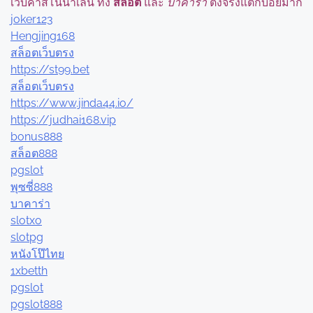
เว็บคาสิโนน่าเล่น ทั้ง
สล็อต
และ
บาคาร่า
ตึงจริงแตกบ่อยมาก
joker123
Hengjing168
สล็อตเว็บตรง
https://st99.bet
สล็อตเว็บตรง
https://www.jinda44.io/
https://judhai168.vip
bonus888
สล็อต888
pgslot
พุซซี่888
บาคาร่า
slotxo
slotpg
หนังโป๊ไทย
1xbetth
pgslot
pgslot888