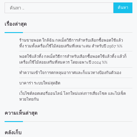
ค้นหา
สำหรับ:
เรื่องล่าสุด
ร้านขายพอต ใกล้ฉัน กลเม็ดวิธีการสำหรับเลือกซื้อพอตใช้แล้ว
ทิ้ง รวมทั้งเครื่องใช้ไม้สอยเสริมที่เหมาะสม สำหรับปี 2567 %%
พอตใช้แล้วทิ้ง กลเม็ดวิธีการสำหรับเลือกซื้อพอตใช้แล้วทิ้ง แล้วก็
เครื่องใช้ไม้สอยเสริมที่สมควร โดยเฉพาะปี 2024 %%
ทำความเข้าใจการตกหลุมอากาศและก็แนวทางป้องกันตัวเอง
บาคาร่า ระบบใหม่สุดฮิต
เว็บไซต์ลอตเตอรี่ออนไลน์ โลกใหม่แห่งการเสี่ยงโชค และไปเช็ค
หวยไทยกัน
ความเห็นล่าสุด
คลังเก็บ