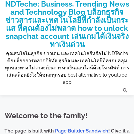
NDTeche: Business, Trending News
Skip
to
and Technology Blog บล็อกธุรกิจ
content
ข่าวสารและเทคโนโลยีที่กำลังเป็นกระ
แส ที่คุณต้องไม่พลาด how to unlock
snapchat account เล่นเกมได้เงินจริง
หาเงินด่วน
คุณสนใจในธุรกิจ ข่าวเด่น และเทคโนโลยีหรือไม่ NDTeche
คือบล็อกการตลาดดิจิทัล ธุรกิจ และเทคโนโลยีที่ครอบคลุม
ทุกช่องทาง ไม่ว่าจะเป็นการหาเงินออนไลน์ด้วยโทรศัพท์ การ
เล่นสล็อตยังไงให้ชนะทุกรอบ best alternative to youtube
app
Welcome to the family!
The page is built with
Page Builder Sandwich
! Give it a