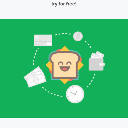
try for free!