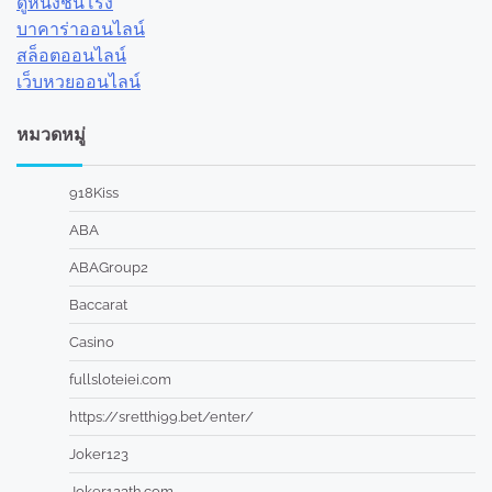
ดูหนังชนโรง
บาคาร่าออนไลน์
สล็อตออนไลน์
เว็บหวยออนไลน์
หมวดหมู่
918Kiss
ABA
ABAGroup2
Baccarat
Casino
fullsloteiei.com
https://sretthi99.bet/enter/
Joker123
Joker123th.com