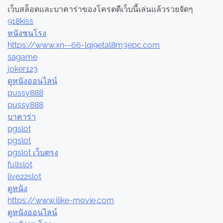
เว็บสล็อตและบาคาร่าของโครตดีเว็บนี้เล่นแล้วรวยจัดๆ
918kiss
หนังชนโรง
https://www.xn--66-lqi9etal8m3epc.com
sagame
joker123
ดูหนังออนไลน์
pussy888
pussy888
บาคาร่า
pgslot
pgslot
pgslot เว็บตรง
fullslot
live22slot
ดูหนัง
https://www.ilike-movie.com
ดูหนังออนไลน์