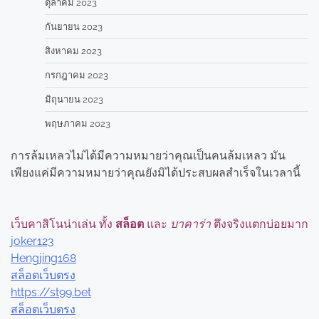
ตุลาคม 2023
กันยายน 2023
สิงหาคม 2023
กรกฎาคม 2023
มิถุนายน 2023
พฤษภาคม 2023
การล้มเหลวไม่ได้มีความหมายว่าคุณเป็นคนล้มเหลว มัน
เพียงแค่มีความหมายว่าคุณยังมิได้ประสบผลสำเร็จในเวลานี้
เว็บคาสิโนน่าเล่น ทั้ง
สล็อต
และ
บาคาร่า
ตึงจริงแตกบ่อยมาก
joker123
Hengjing168
สล็อตเว็บตรง
https://st99.bet
สล็อตเว็บตรง