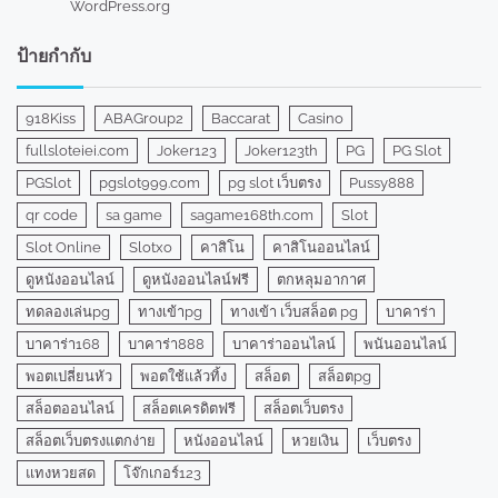
WordPress.org
ป้ายกำกับ
918Kiss
ABAGroup2
Baccarat
Casino
fullsloteiei.com
Joker123
Joker123th
PG
PG Slot
PGSlot
pgslot999.com
pg slot เว็บตรง
Pussy888
qr code
sa game
sagame168th.com
Slot
Slot Online
Slotxo
คาสิโน
คาสิโนออนไลน์
ดูหนังออนไลน์
ดูหนังออนไลน์ฟรี
ตกหลุมอากาศ
ทดลองเล่นpg
ทางเข้าpg
ทางเข้า เว็บสล็อต pg
บาคาร่า
บาคาร่า168
บาคาร่า888
บาคาร่าออนไลน์
พนันออนไลน์
พอตเปลี่ยนหัว
พอตใช้แล้วทิ้ง
สล็อต
สล็อตpg
สล็อตออนไลน์
สล็อตเครดิตฟรี
สล็อตเว็บตรง
สล็อตเว็บตรงแตกง่าย
หนังออนไลน์
หวยเงิน
เว็บตรง
แทงหวยสด
โจ๊กเกอร์123